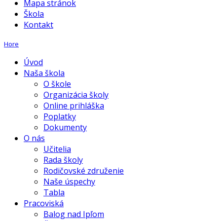
Mapa stránok
Škola
Kontakt
Hore
Úvod
Naša škola
O škole
Organizácia školy
Online prihláška
Poplatky
Dokumenty
O nás
Učitelia
Rada školy
Rodičovské združenie
Naše úspechy
Tabla
Pracoviská
Balog nad Ipľom