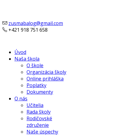
zusmabalog@gmail.com
+421 918 751 658
Úvod
Naša škola
O škole
Organizácia školy
Online prihláška
Poplatky
Dokumenty
O nás
Učitelia
Rada školy
Rodičovské
združenie
Naše úspechy