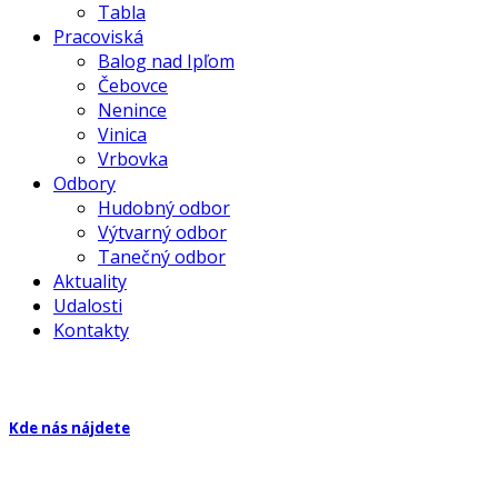
Tabla
Pracoviská
Balog nad Ipľom
Čebovce
Nenince
Vinica
Vrbovka
Odbory
Hudobný odbor
Výtvarný odbor
Tanečný odbor
Aktuality
Udalosti
Kontakty
Kde nás nájdete